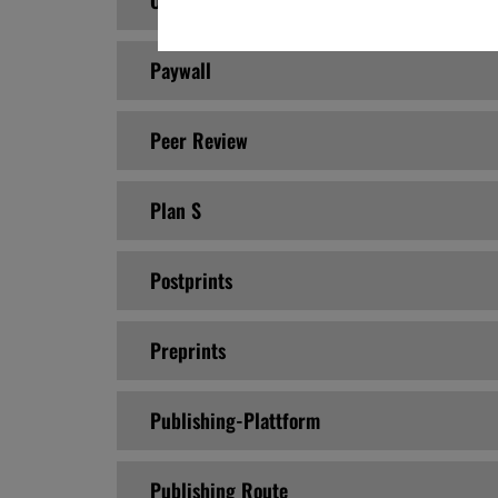
Open-Science-Plattformen
Paywall
Peer Review
Plan S
Postprints
Preprints
Publishing-Plattform
Publishing Route