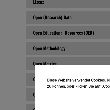
Lizenz
Open (Research) Data
Open Educational Resources (OER)
Open Methodology
Open Metrics
Open Peer Review
Diese Website verwendet Cookies. Kl
zu können, oder klicken Sie auf „Coo
Open Science Policy