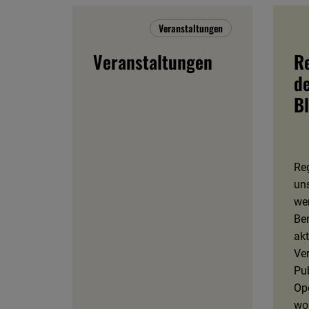
Veranstaltungen
Veranstaltungen
Re
d
B
Reg
un
we
Be
akt
Ve
Pub
Op
wol