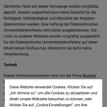
Sämtliche Texte auf dieser Homepage wurden sorgfältig
geprüft. Dessen ungeachtet kann keine Garantie für die
Richtigkeit, Vollständigkeit und Aktualität der Angaben
übernommen werden. Eine Haftung der Österreichischen
Universitätenkonferenz wird daher ausgeschlossen. Die
Links zu anderen Websites wurden sorgfältig ausgewählt.
Da die Österreichische Universitätenkonferenz auf deren
Inhalt keinen Einfluss hat, übernimmt sie dafür keine
Verantwortung.
Technik
Dieses Informationssystem wird von der Firma
Brunner
Webhosting
gehostet. Die Informationen dieser Homepage
Diese Website verwendet Cookies. Klicken Sie auf
werden von der Österreichischen Universitätenkonferenz
„Ich stimme zu“, um alle Cookies zu akzeptieren und
eigenverantwortlich erarbeitet bzw. in das System
direkt unsere Webseite besuchen zu können, oder
eingebracht.
klicken Sie auf „Cookie-Einstellungen“, um Ihre