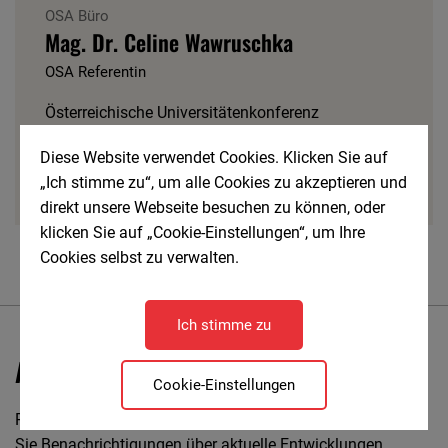
OSA Büro
Mag. Dr. Celine Wawruschka
OSA Referentin
Österreichische Universitätenkonferenz
Floragasse 7/7, A-1040 Wien
Diese Website verwendet Cookies. Klicken Sie auf
celine.wawruschka@uniko.ac.at
„Ich stimme zu“, um alle Cookies zu akzeptieren und
direkt unsere Webseite besuchen zu können, oder
klicken Sie auf „Cookie-Einstellungen“, um Ihre
Cookies selbst zu verwalten.
Ich stimme zu
Anmeldung für den Community-Blog
Cookie-Einstellungen
Registrieren Sie sich bei unserem Community Blog, wenn
Sie Benachrichtigungen über aktuelle Entwicklungen,