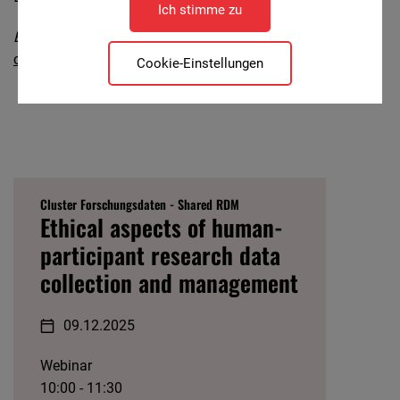
Ich stimme zu
Ethiktool
Project Website:
https://www.tu-
chemnitz.de/physik/SFKS/ethiktool/
Cookie-Einstellungen
Cluster Forschungsdaten - Shared RDM
Ethical aspects of human-
participant research data
collection and management
09.12.2025
Webinar
10:00 - 11:30