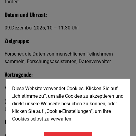
fördert.
Datum und Uhrzeit:
09.Dezember 2025, 10 – 11:30 Uhr
Zielgruppe:
Forscher, die Daten von menschlichen Teilnehmern
sammeln, Forschungsassistenten, Datenverwalter
Vortragende:
Alexandra Bendixen, Technische Universität Chemnitz
Diese Website verwendet Cookies. Klicken Sie auf
„Ich stimme zu“, um alle Cookies zu akzeptieren und
(Vorsitzende des Ethikausschusses der Universität und
direkt unsere Webseite besuchen zu können, oder
Leiterin der Open-Source-Initiative
Ethiktool
Projekt)
klicken Sie auf „Cookie-Einstellungen“, um Ihre
Cookies selbst zu verwalten.
Links:
Ethiktool
Software:
https://ethiktool.org/