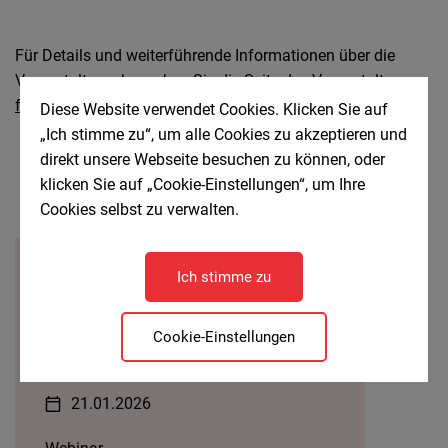
Für Details und weiterführende Informationen über die
Veranstaltung, besuchen Sie die Seite des Veranstalters
forschungsdaten.at
Diese Website verwendet Cookies. Klicken Sie auf
„Ich stimme zu“, um alle Cookies zu akzeptieren und
direkt unsere Webseite besuchen zu können, oder
klicken Sie auf „Cookie-Einstellungen“, um Ihre
Cookies selbst zu verwalten.
Cluster Forschungsdaten - Shared RDM
Ich stimme zu
Anonymisierung und
Pseudoanonymisierung von
Cookie-Einstellungen
Daten
21.01.2026