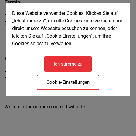
Termin
Diese Website verwendet Cookies. Klicken Sie auf
Mittwoch, 10.09.2025, 14:00–16:00 Uhr
„Ich stimme zu“, um alle Cookies zu akzeptieren und
Der Workshop findet
online
statt.
direkt unsere Webseite besuchen zu können, oder
klicken Sie auf „Cookie-Einstellungen“, um Ihre
Anmeldung
Cookies selbst zu verwalten.
Die Organisation und Abwicklung der Online-Veranstaltung
erfolgt durch die Technische Informationsbibliothek.
Ich stimme zu
Es handelt sich um ein kostenfreies Angebot für alle
Teilnehmenden – auch über Niedersachsen hinaus.
Cookie-Einstellungen
Weitere Informationen unter
Twillo.de