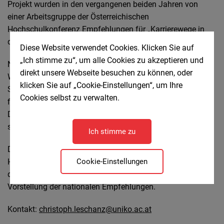
Projekt wurden in den vergangenen beiden Jahren von
einer Arbeitsgruppe der Österreichischen
Hochschulkonferenz Empfehlungen für „Karrierewege in
der Wissenschaft und Research Assessment“ erarbeitet.
Diese Website verwendet Cookies. Klicken Sie auf
„Ich stimme zu“, um alle Cookies zu akzeptieren und
Nach einer ersten erfolgreichen Vorstellung am 11. April in
direkt unsere Webseite besuchen zu können, oder
Wien sollen diese Ergebnisse nun einem breiteren
klicken Sie auf „Cookie-Einstellungen“, um Ihre
Stakeholder:innenkreis bekannt gemacht werden. Daher
Cookies selbst zu verwalten.
finden im Herbst 2024 Informations- bzw.
Diskussionsveranstaltungen an drei Hochschulstandorten
statt (Graz, Linz und Innsbruck).
Ich stimme zu
Dabei werden mit Expert:innen aus verschiedenen
Cookie-Einstellungen
Hochschulen aktuelle Entwicklungen in diesem Feld sowie
die erarbeiteten Ergebnisse diskutiert. Zudem erfolgt eine
Vorstellung der nationalen Empfehlungen.
Kontakt:
christoph.leschanz@uniko.ac.at